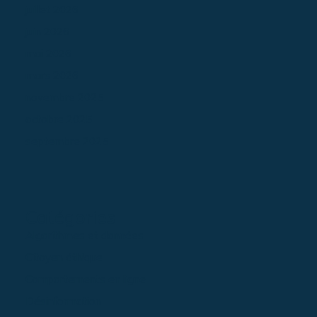
juillet 2026
juin 2026
mai 2026
mars 2026
novembre 2025
octobre 2025
septembre 2025
Catégories
Algorithmes et données
Citoyen éthique
Comportements en ligne
Désinformation