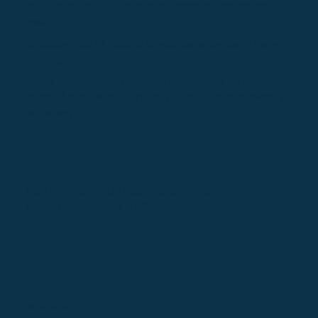
conçues pour vous retenir, et comment reprendre la
main
Arnaques par IA : quand la voix de votre petit-fils est
un piège
Vidéo, voix, photo : comment reconnaître un contenu
fabriqué par l’IA en 2026 (et pourquoi vérifier avant de
partager)
Commentaires récents
Aucun commentaire à afficher.
Archives
août 2026