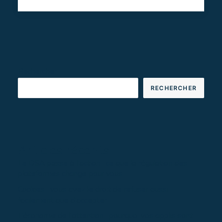
Rechercher
RECHERCHER
Articles récents
Le DSA passe à l’action : ce que la régulation des
plateformes change pour vous
Cookies : vous avez le droit de refuser aussi
facilement que d’accepter
L’économie de l’attention : pourquoi vos applis sont