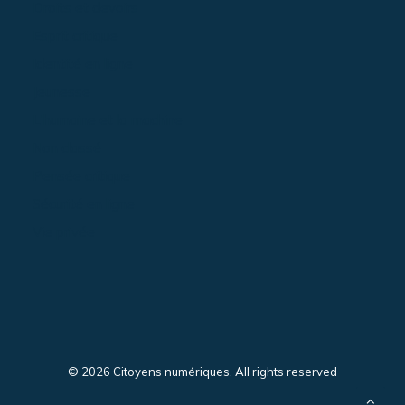
Droits et devoirs
Esprit critique
Identité en ligne
Jeunesse
L'humaine et la machine
Non classé
Pensée critique
Sécurité en ligne
Vie privée
© 2026 Citoyens numériques. All rights reserved