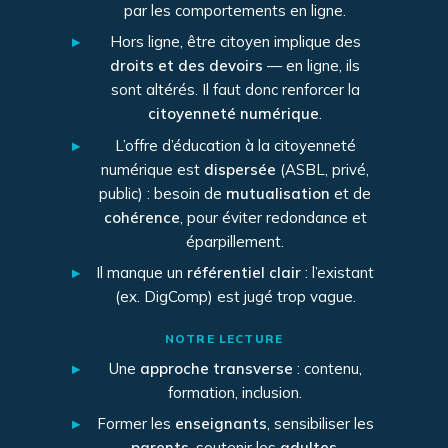
par les comportements en ligne.
▸
Hors ligne, être citoyen implique des
droits et des devoirs
— en ligne, ils
sont altérés. Il faut donc renforcer la
citoyenneté numérique
.
▸
L’offre d’éducation à la citoyenneté
numérique est
dispersée
(ASBL, privé,
public) : besoin de
mutualisation
et de
cohérence
, pour éviter redondance et
éparpillement.
▸
Il manque un
référentiel clair
: l’existant
(ex. DigComp) est jugé trop vague.
NOTRE LECTURE
▸
Une
approche transverse
: contenu,
formation, inclusion.
▸
Former les
enseignants
, sensibiliser les
parents
, soutenir les
adultes
.