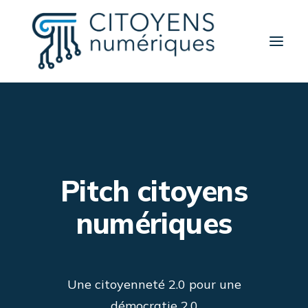
Activités
Thèmes
Partenaires
Pitch citoyens
Contact
A propos
numériques
Rechercher
Une citoyenneté 2.0 pour une
démocratie 2.0