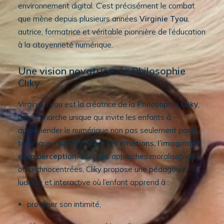
environnement digital. C’est précisément le combat
que mène depuis plusieurs années
Virginie Tyou
,
autrice, formatrice et véritable pionnière de l’éducation
à la citoyenneté numérique.
Une vision novatrice : la Philosophie
Cliky
Virginie Tyou est la créatrice de la
Philosophie Cliky
,
une démarche unique qui invite les enfants à
appréhender le numérique non pas seulement par la
technique, mais aussi par
les émotions, l’imaginaire
et la perception
. Loin des approches moralisatrices
ou technocentrées, Cliky propose une pédagogie
ludique et interactive où l’enfant apprend à :
protéger son intimité,