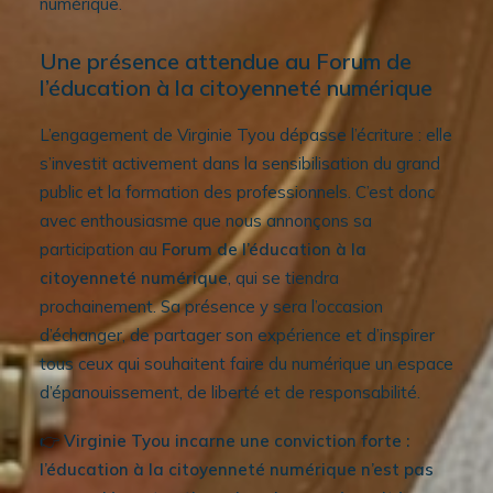
numérique.
Une présence attendue au Forum de
l’éducation à la citoyenneté numérique
L’engagement de Virginie Tyou dépasse l’écriture : elle
s’investit activement dans la sensibilisation du grand
public et la formation des professionnels. C’est donc
avec enthousiasme que nous annonçons sa
participation au
Forum de l’éducation à la
citoyenneté numérique
, qui se tiendra
prochainement. Sa présence y sera l’occasion
d’échanger, de partager son expérience et d’inspirer
tous ceux qui souhaitent faire du numérique un espace
d’épanouissement, de liberté et de responsabilité.
👉
Virginie Tyou incarne une conviction forte :
l’éducation à la citoyenneté numérique n’est pas