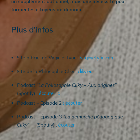
un supplément optionnel, mais une nécessité pour
former les citoyens de demain.
Plus d’infos
Site officiel de Virginie Tyou :
virginietyou.com
Site de la Philosophie Cliky :
cliky.eu
Podcast
“La Philosophie Cliky – Aux origines”
(Spotify) :
écouter ici
Podcast – Episode 2
: écouter
Podcast – Épisode 3
“La démarche pédagogique
Cliky”
(Spotify) :
écouter