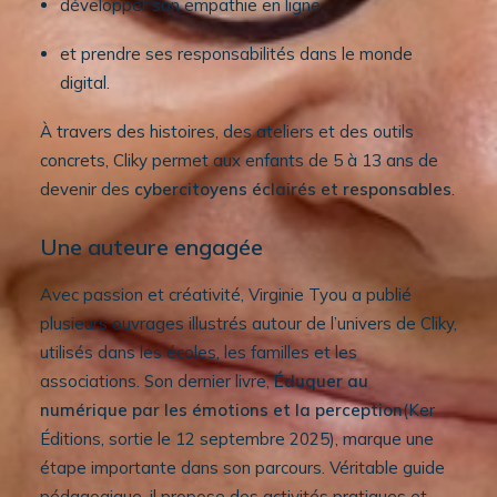
développer son empathie en ligne,
et prendre ses responsabilités dans le monde
digital.
À travers des histoires, des ateliers et des outils
concrets, Cliky permet aux enfants de 5 à 13 ans de
devenir des
cybercitoyens éclairés et responsables
.
Une auteure engagée
Avec passion et créativité, Virginie Tyou a publié
plusieurs ouvrages illustrés autour de l’univers de Cliky,
utilisés dans les écoles, les familles et les
associations. Son dernier livre,
Éduquer au
numérique par les émotions et la perception
(Ker
Éditions, sortie le 12 septembre 2025), marque une
étape importante dans son parcours. Véritable guide
pédagogique, il propose des activités pratiques et