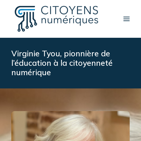
Virginie Tyou, pionnière de
Activités
l’éducation à la citoyenneté
Thèmes
numérique
Partenaires
Contact
A propos
Rechercher